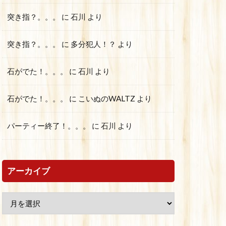
突き指？。。。
に
石川
より
突き指？。。。
に
多分犯人！？
より
石がでた！。。。
に
石川
より
石がでた！。。。
に
こいぬのWALTZ
より
パーティー終了！。。。
に
石川
より
アーカイブ