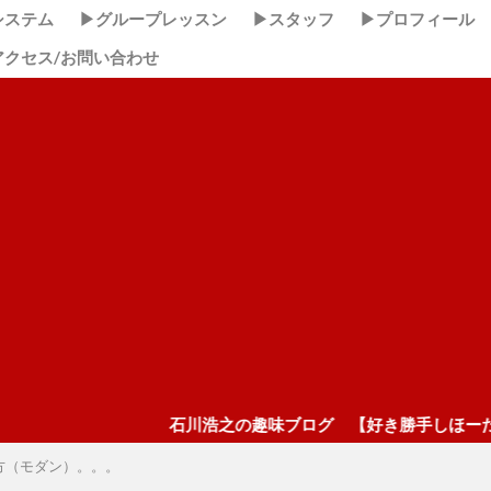
システム
▶グループレッスン
▶スタッフ
▶プロフィール
アクセス/お問い合わせ
石川浩之の趣味ブログ 【好き勝手しほーだい！】 ここク
方（モダン）。。。