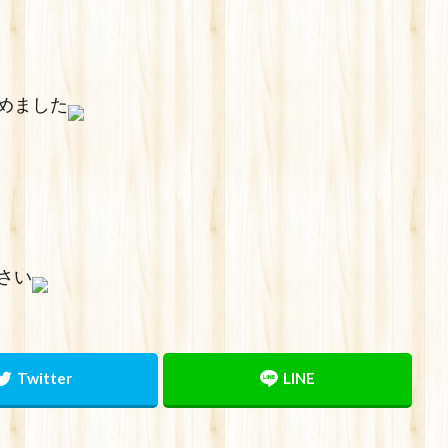
めました
さい