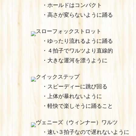
・ホールドはコンパクト
・高さが変らないように踊る
スローフォックストロット
・ゆったり流れるように踊る
・４拍子でワルツより直線的
・大きな運河を漂うように
クイックステップ
・スピーディーに跳び回る
・上体が暴れないように
・軽快で楽しそうに踊ること
ヴェニーズ（ウィンナー）ワルツ
・速い３拍子なので遅れないように