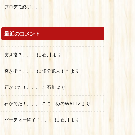
プロデモ終了。。。
最近のコメント
突き指？。。。
に
石川
より
突き指？。。。
に
多分犯人！？
より
石がでた！。。。
に
石川
より
石がでた！。。。
に
こいぬのWALTZ
より
パーティー終了！。。。
に
石川
より