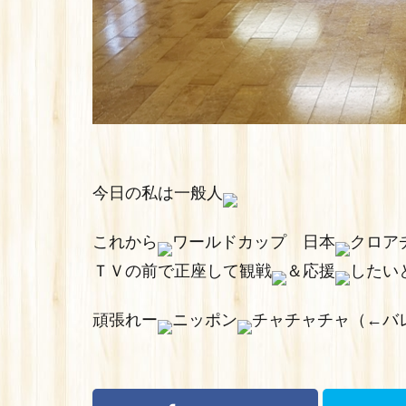
今日の私は一般人
これから
ワールドカップ 日本
クロア
ＴＶの前で正座して観戦
＆応援
したい
頑張れー
ニッポン
チャチャチャ（←バ