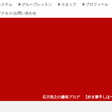
システム
▶グループレッスン
▶スタッフ
▶プロフィール
アクセス/お問い合わせ
石川浩之の趣味ブログ 【好き勝手しほーだい！】 ここ