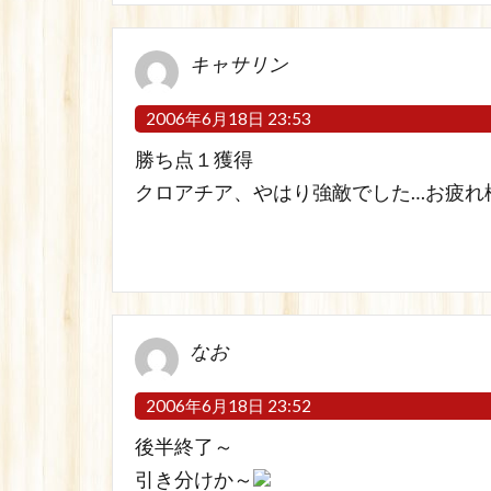
キャサリン
2006年6月18日 23:53
勝ち点１獲得
クロアチア、やはり強敵でした…お疲れ
なお
2006年6月18日 23:52
後半終了～
引き分けか～