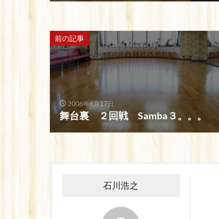
前の記事
2006年6月17日
舞台裏 ２回戦 Samba３。。。
石川浩之