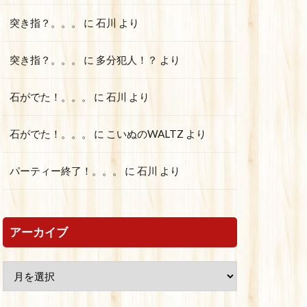
突き指？。。。
に
石川
より
突き指？。。。
に
多分犯人！？
より
石がでた！。。。
に
石川
より
石がでた！。。。
に
こいぬのWALTZ
より
パーティー終了！。。。
に
石川
より
アーカイブ