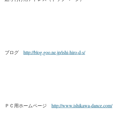
ブログ
http://blog.goo.ne.jp/ishi-hiro-d-s/
ＰＣ用ホームページ
http://www.ishikawa-dance.com/