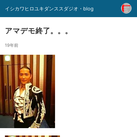
イシカワヒロユキダンススダジオ・blog
アマデモ終了。。。
19年前