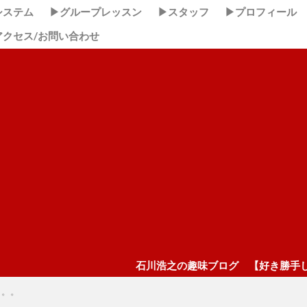
システム
▶グループレッスン
▶スタッフ
▶プロフィール
アクセス/お問い合わせ
石川浩之の趣味ブログ 【好き勝手しほーだい！】 こ
。。。