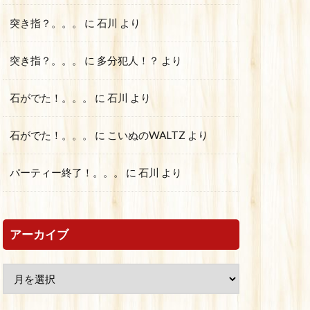
突き指？。。。
に
石川
より
突き指？。。。
に
多分犯人！？
より
石がでた！。。。
に
石川
より
石がでた！。。。
に
こいぬのWALTZ
より
パーティー終了！。。。
に
石川
より
アーカイブ