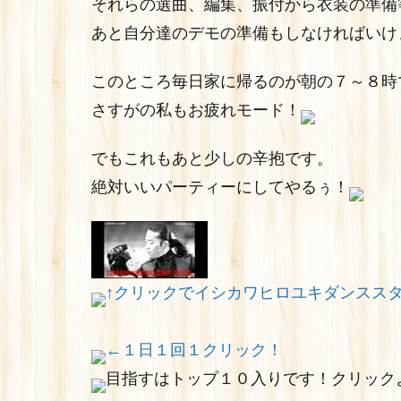
それらの選曲、編集、振付から衣装の準備
あと自分達のデモの準備もしなければいけ
このところ毎日家に帰るのが朝の７～８時
さすがの私もお疲れモード！
でもこれもあと少しの辛抱です。
絶対いいパーティーにしてやるぅ！
↑クリックでイシカワヒロユキダンスス
←１日１回１クリック！
目指すはトップ１０入りです！クリック