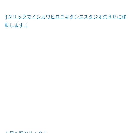
↑クリックでイシカワヒロユキダンススタジオのＨＰに移
動します！
１日１回クリック！