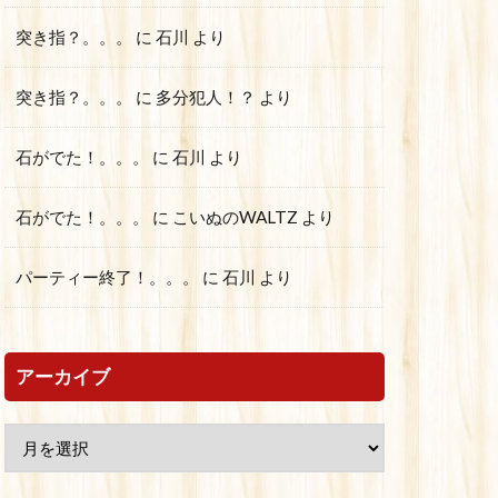
突き指？。。。
に
石川
より
突き指？。。。
に
多分犯人！？
より
石がでた！。。。
に
石川
より
石がでた！。。。
に
こいぬのWALTZ
より
パーティー終了！。。。
に
石川
より
アーカイブ