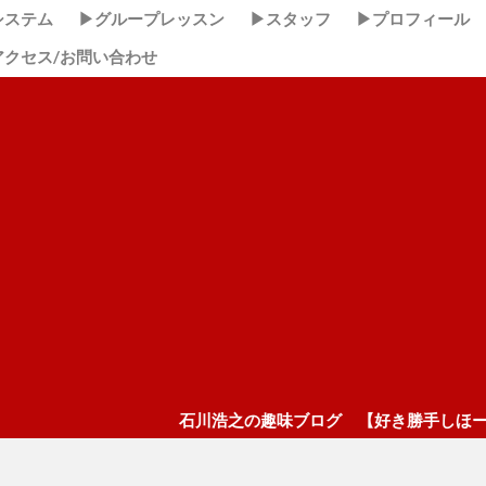
システム
▶グループレッスン
▶スタッフ
▶プロフィール
アクセス/お問い合わせ
石川浩之の趣味ブログ 【好き勝手しほーだい！】 ここク
。