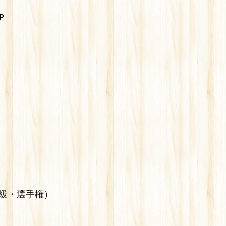
P
A級・選手権）