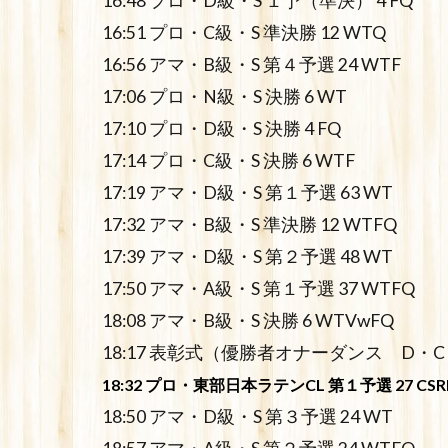
16:48 プロ・D級・S １予（準決） 4 FQ
16:51 プロ・C級・S 準決勝 12 WTQ
16:56 アマ・B級・S 第４予選 24 WTF
17:06 プロ・N級・S 決勝 6 WT
17:10 プロ・D級・S 決勝 4 FQ
17:14 プロ・C級・S 決勝 6 WTF
17:19 アマ・D級・S 第１予選 63 WT
17:32 アマ・B級・S 準決勝 12 WTFQ
17:39 アマ・D級・S 第２予選 48 WT
17:50 アマ・A級・S 第１予選 37 WTFQ
18:08 アマ・B級・S 決勝 6 WTVwFQ
18:17 表彰式（優勝者オナーダンス D
18:32 プロ・東部日本ラテンCL 第１予選 27 CSR
18:50 アマ・D級・S 第３予選 24 WT