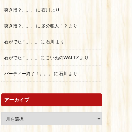
突き指？。。。
に
石川
より
突き指？。。。
に
多分犯人！？
より
石がでた！。。。
に
石川
より
石がでた！。。。
に
こいぬのWALTZ
より
パーティー終了！。。。
に
石川
より
アーカイブ