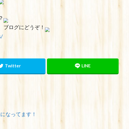
？
、ブログにどうぞ！
s/
みになってます！