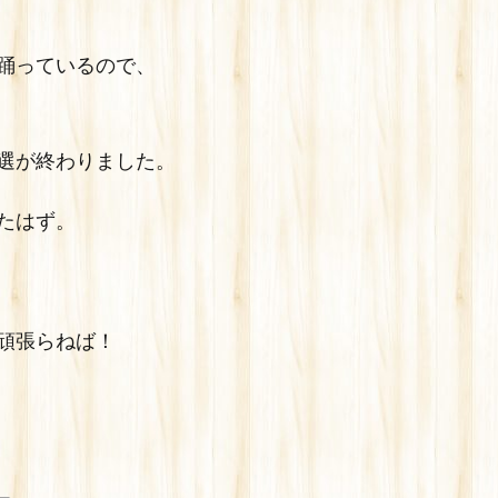
踊っているので、
選が終わりました。
たはず。
頑張らねば！