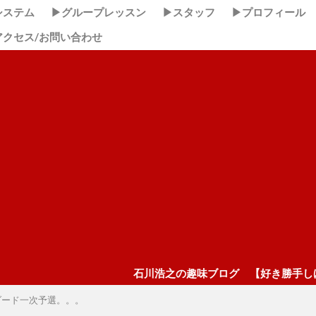
システム
▶グループレッスン
▶スタッフ
▶プロフィール
アクセス/お問い合わせ
石川浩之の趣味ブログ 【好き勝手しほーだい！】 ここ
ダード一次予選。。。