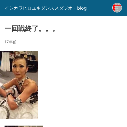
イシカワヒロユキダンススダジオ・blog
一回戦終了。。。
17年前