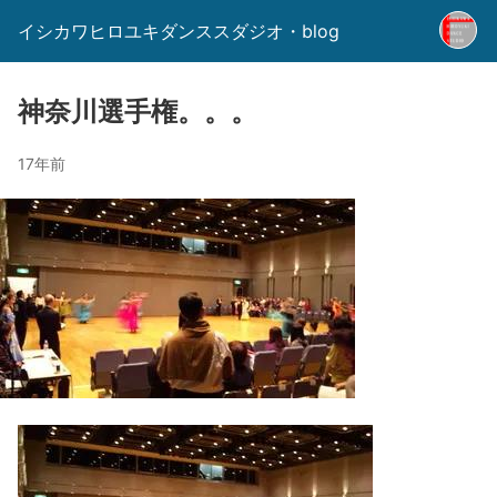
イシカワヒロユキダンススダジオ・blog
神奈川選手権。。。
17年前