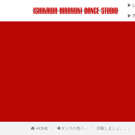
▶
▶
石川浩之の趣
◆ダンスの色々…
消毒しましょ。。。
HOME