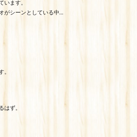
ています。
オがシーンとしている中…
す。
るはず。
」