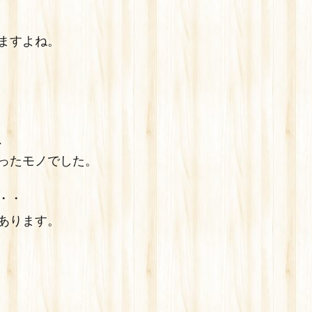
ますよね。
、
ったモノでした。
・・
あります。