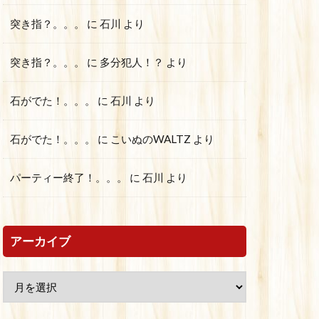
突き指？。。。
に
石川
より
突き指？。。。
に
多分犯人！？
より
石がでた！。。。
に
石川
より
石がでた！。。。
に
こいぬのWALTZ
より
パーティー終了！。。。
に
石川
より
アーカイブ