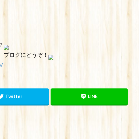
？
、ブログにどうぞ！
s/