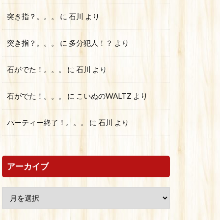
突き指？。。。
に
石川
より
突き指？。。。
に
多分犯人！？
より
石がでた！。。。
に
石川
より
石がでた！。。。
に
こいぬのWALTZ
より
パーティー終了！。。。
に
石川
より
アーカイブ