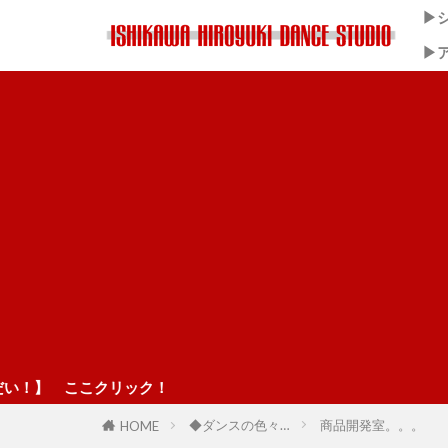
▶
▶
ク！
◆ダンスの色々…
商品開発室。。。
HOME