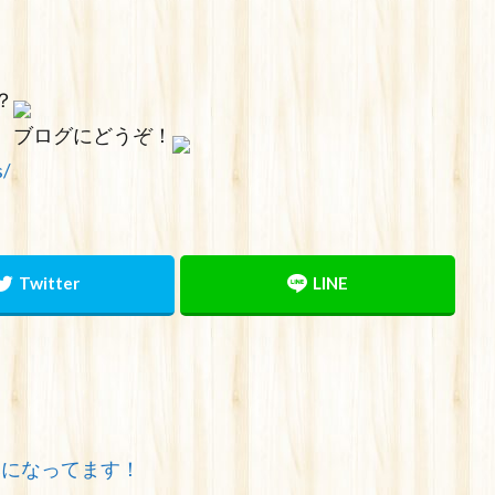
？
、ブログにどうぞ！
s/
みになってます！