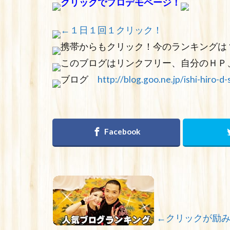
クリックでプロデモページ！
←１日１回１クリック！
携帯からもクリック！今のランキングは
このブログはリンクフリー、自分のＨＰ
ブログ
http://blog.goo.ne.jp/ishi-hiro-d-
←クリックが励