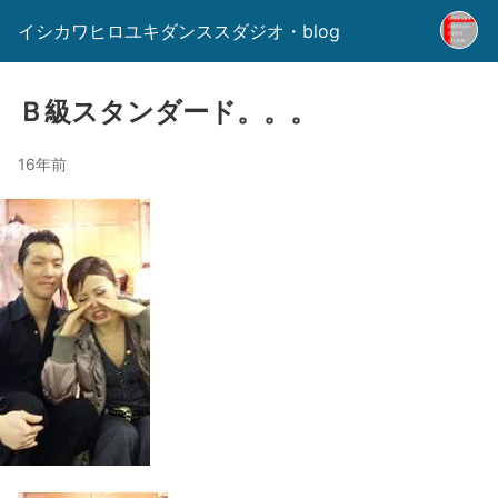
イシカワヒロユキダンススダジオ・blog
Ｂ級スタンダード。。。
16年前