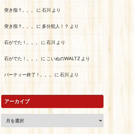
突き指？。。。
に
石川
より
突き指？。。。
に
多分犯人！？
より
石がでた！。。。
に
石川
より
石がでた！。。。
に
こいぬのWALTZ
より
パーティー終了！。。。
に
石川
より
アーカイブ