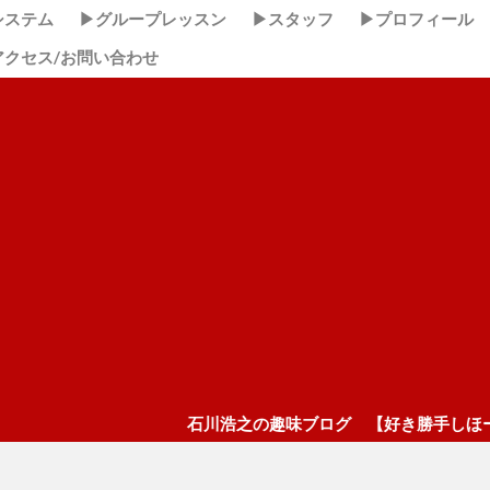
システム
▶グループレッスン
▶スタッフ
▶プロフィール
アクセス/お問い合わせ
石川浩之の趣味ブログ 【好き勝手しほーだい！】 こ