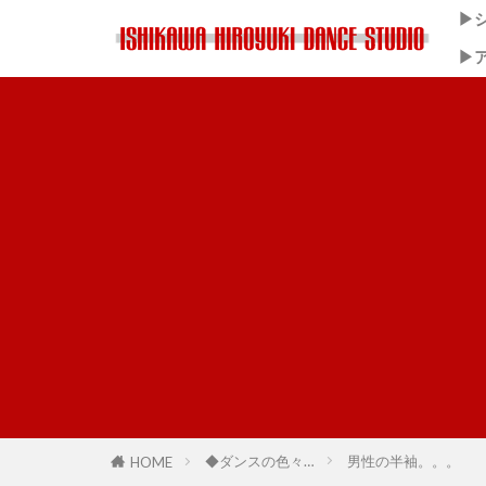
▶
▶
◆ダンスの色々…
男性の半袖。。。
HOME