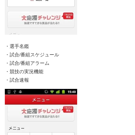
・選手名鑑
・試合/番組スケジュール
・試合/番組アラーム
・競技の実況機能
・試合速報