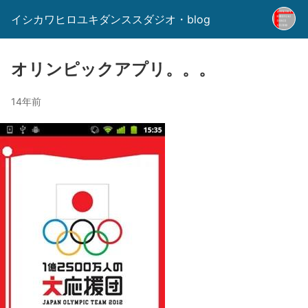
イシカワヒロユキダンススダジオ・blog
オリンピックアプリ。。。
14年前