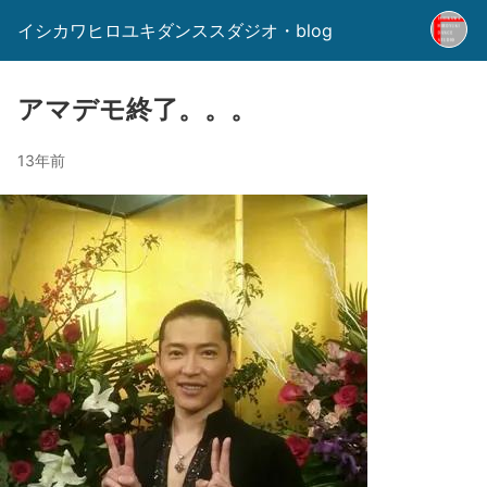
イシカワヒロユキダンススダジオ・blog
アマデモ終了。。。
13年前