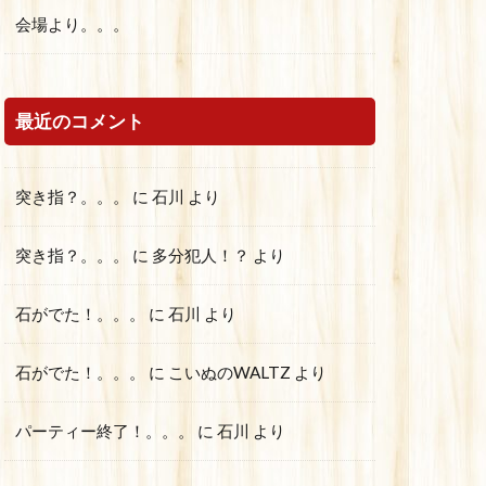
会場より。。。
最近のコメント
突き指？。。。
に
石川
より
突き指？。。。
に
多分犯人！？
より
石がでた！。。。
に
石川
より
石がでた！。。。
に
こいぬのWALTZ
より
パーティー終了！。。。
に
石川
より