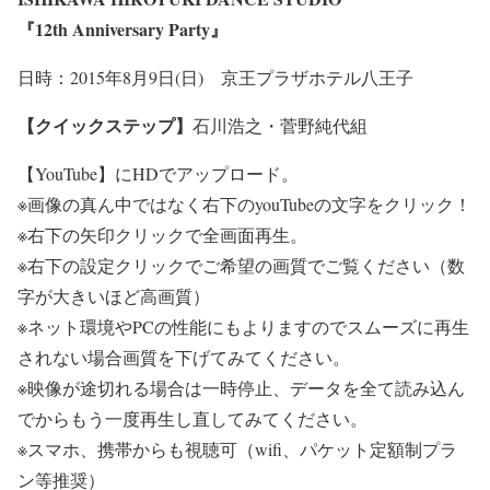
『12th Anniversary Party』
日時：2015年8月9日(日) 京王プラザホテル八王子
【クイックステップ】
石川浩之・菅野純代組
【YouTube】にHDでアップロード。
※画像の真ん中ではなく右下のyouTubeの文字をクリック！
※右下の矢印クリックで全画面再生。
※右下の設定クリックでご希望の画質でご覧ください（数
字が大きいほど高画質）
※ネット環境やPCの性能にもよりますのでスムーズに再生
されない場合画質を下げてみてください。
※映像が途切れる場合は一時停止、データを全て読み込ん
でからもう一度再生し直してみてください。
※スマホ、携帯からも視聴可（wifi、パケット定額制プラ
ン等推奨）