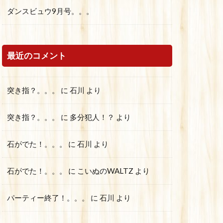
ダンスビュウ9月号。。。
最近のコメント
突き指？。。。
に
石川
より
突き指？。。。
に
多分犯人！？
より
石がでた！。。。
に
石川
より
石がでた！。。。
に
こいぬのWALTZ
より
パーティー終了！。。。
に
石川
より