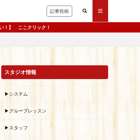
記事投稿
ク！
スタジオ情報
▶システム
▶グループレッスン
▶スタッフ