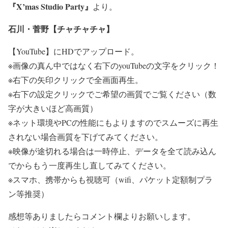
『X’mas Studio Party』
より。
石川・菅野【チャチャチャ】
【YouTube】にHDでアップロード。
※画像の真ん中ではなく右下のyouTubeの文字をクリック！
※右下の矢印クリックで全画面再生。
※右下の設定クリックでご希望の画質でご覧ください（数
字が大きいほど高画質）
※ネット環境やPCの性能にもよりますのでスムーズに再生
されない場合画質を下げてみてください。
※映像が途切れる場合は一時停止、データを全て読み込ん
でからもう一度再生し直してみてください。
※スマホ、携帯からも視聴可（wifi、パケット定額制プラ
ン等推奨）
感想等ありましたらコメント欄よりお願いします。