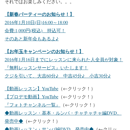
それではお楽しみください。。。
【新春パーティーのお知らせ！】
2016年1月10日(日)16:00～18:00
会費:1,000円(税込) 持込可！
そのあと新年会もあるよ♪
【お年玉キャンペーンのお知らせ！】
2016年1月16日までにレッスンに来られた人全員が対象！
『無料レッスンサービス』いたします！
クジを引いて、大吉60分♪ 中吉45分♪ 小吉30分♪
【動画レッスン】YouTube
（←クリック！）
【プロデモ動画】YouTube
（←クリック！）
『フォトチャンネル一覧』
（←クリック！）
◆動画レッスン・基本・ルンバ・チャチャチャ編DVD、
発売中◆
（←クリック！）
◆動画レッスン・サンバ編DVD、発売中◆
（←クリッ