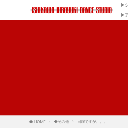
▶
▶
◆その他
日曜ですが。。。
HOME