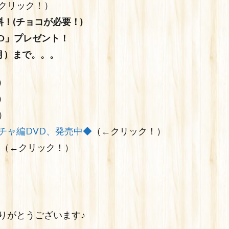
クリック！）
！(チョコが必要！)
D」プレゼント！
（月）まで。。。
）
）
）
チャ編DVD、発売中◆
（←クリック！）
（←クリック！）
りがとうございます♪