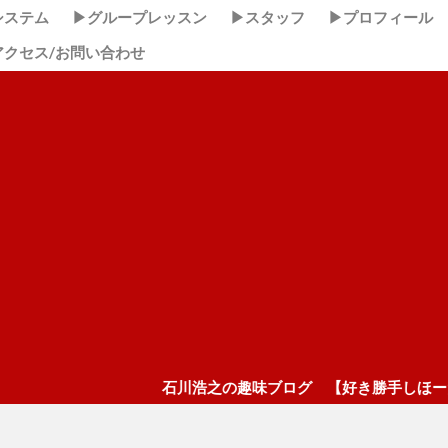
システム
▶グループレッスン
▶スタッフ
▶プロフィール
アクセス/お問い合わせ
石川浩之の趣味ブログ 【好き勝手しほーだい！】 ここク