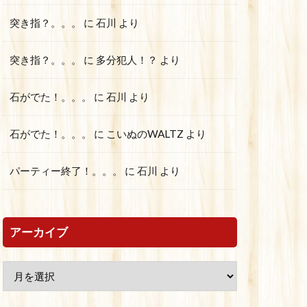
突き指？。。。
に
石川
より
突き指？。。。
に
多分犯人！？
より
石がでた！。。。
に
石川
より
石がでた！。。。
に
こいぬのWALTZ
より
パーティー終了！。。。
に
石川
より
アーカイブ