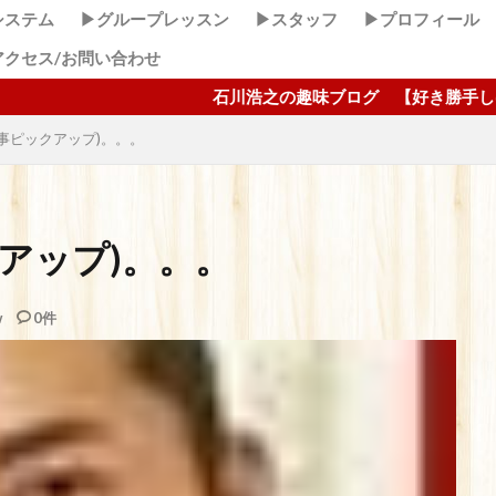
システム
▶グループレッスン
▶スタッフ
▶プロフィール
アクセス/お問い合わせ
石川浩之の趣味ブログ 【好き勝手しほーだい！】 こ
事ピックアップ)。。。
アップ)。。。
w
0件