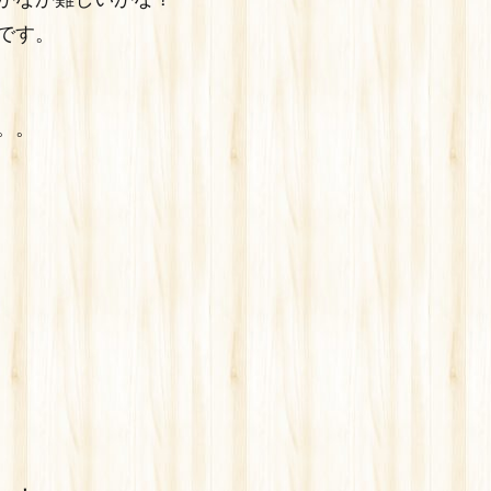
です。
。。