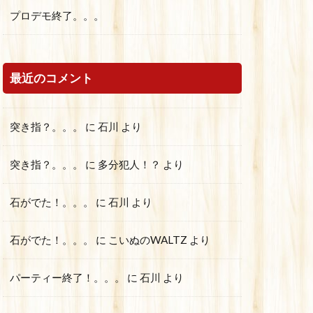
プロデモ終了。。。
最近のコメント
突き指？。。。
に
石川
より
突き指？。。。
に
多分犯人！？
より
石がでた！。。。
に
石川
より
石がでた！。。。
に
こいぬのWALTZ
より
パーティー終了！。。。
に
石川
より