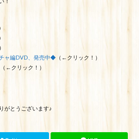
い！
）
）
）
チャ編DVD、発売中◆
（←クリック！）
（←クリック！）
りがとうございます♪