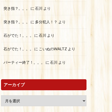
突き指？。。。
に
石川
より
突き指？。。。
に
多分犯人！？
より
石がでた！。。。
に
石川
より
石がでた！。。。
に
こいぬのWALTZ
より
パーティー終了！。。。
に
石川
より
アーカイブ