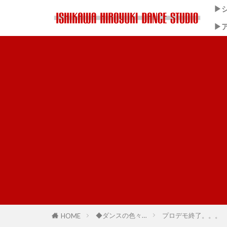
▶
▶
◆ダンスの色々…
プロデモ終了。。。
HOME