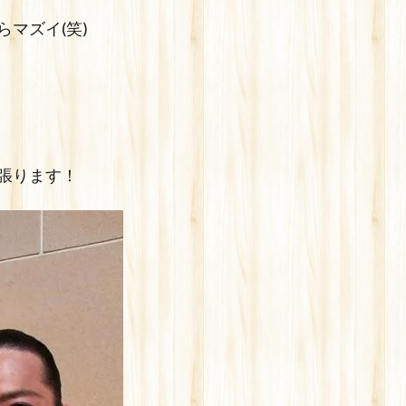
マズイ(笑)
張ります！