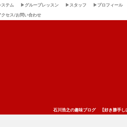
システム
▶グループレッスン
▶スタッフ
▶プロフィール
アクセス/お問い合わせ
石川浩之の趣味ブログ 【好き勝手しほーだい！】 ここク