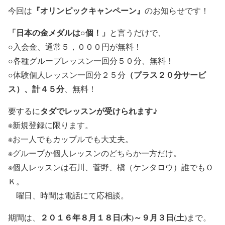
『オリンピックキャンペーン』
今回は
のお知らせです！
「日本の金メダルは○個！」
と言うだけで、
○入会金、通常５，０００円が無料！
○各種グループレッスン一回分５０分、無料！
（プラス２０分サービ
○体験個人レッスン一回分２５分
ス）、計４５分
、無料！
タダでレッスンが受けられます♪
要するに
※新規登録に限ります。
※お一人でもカップルでも大丈夫。
※グループか個人レッスンのどちらか一方だけ。
※個人レッスンは石川、菅野、槇（ケンタロウ）誰でもＯ
Ｋ。
曜日、時間は電話にて応相談。
２０１６年８月１８日(木)～９月３日(土)
期間は、
まで。