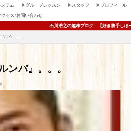
システム
▶グループレッスン
▶スタッフ
▶プロフィール
アクセス/お問い合わせ
石川浩之の趣味ブログ 【好き勝手しほーだい！】 ここクリ
『ルンバ』。。。
『ルンバ』。。。
件