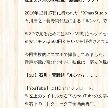
2016年12月17日に行われた『X’mas Studio
石川浩之・菅野純代組による「ルンバ」で
※3Dで見るためには3D・VR対応ヘッド
※安いモノは500円くらいから販売されて
今回実験的にスマホで撮影してみました。
音声が飛び飛びですが、映像は一応立体風に
【3D】石川・菅野組『ルンバ』。。。
【YouTube】にHDでアップロード。
※左上のタイトルか右下のYouTubeの文字を
※右下の［］クリックで全画面再生。