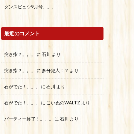
ダンスビュウ9月号。。。
最近のコメント
突き指？。。。
に
石川
より
突き指？。。。
に
多分犯人！？
より
石がでた！。。。
に
石川
より
石がでた！。。。
に
こいぬのWALTZ
より
パーティー終了！。。。
に
石川
より