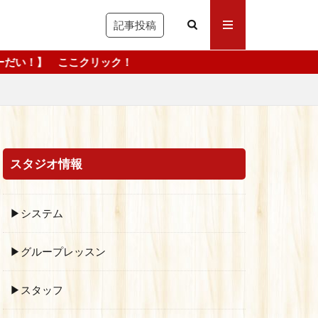
記事投稿
ック！
スタジオ情報
▶システム
▶グループレッスン
▶スタッフ