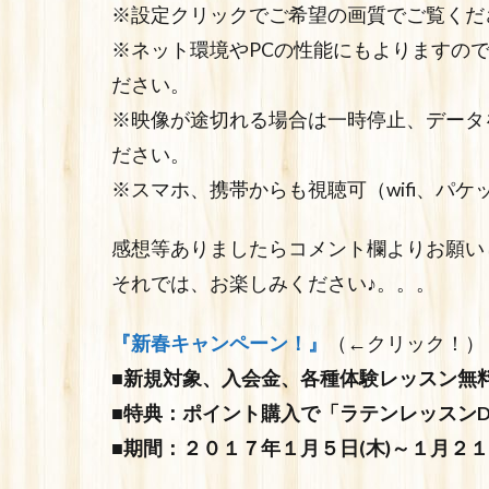
※設定クリックでご希望の画質でご覧くだ
※ネット環境やPCの性能にもよりますの
ださい。
※映像が途切れる場合は一時停止、データ
ださい。
※スマホ、携帯からも視聴可（wifi、パ
感想等ありましたらコメント欄よりお願い
それでは、お楽しみください♪。。。
『新春キャンペーン！』
（←クリック！）
■新規対象、入会金、各種体験レッスン無
■特典：ポイント購入で「ラテンレッスンD
■期間：２０１７年１月５日(木)～１月２１