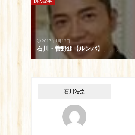
前の記事
2017年1月12日
石川・菅野組【ルンバ】。。。
石川浩之