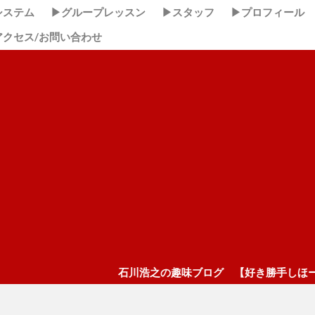
システム
▶グループレッスン
▶スタッフ
▶プロフィール
アクセス/お問い合わせ
石川浩之の趣味ブログ 【好き勝手しほーだい！】 ここクリ