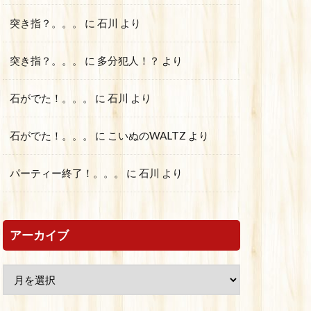
突き指？。。。
に
石川
より
突き指？。。。
に
多分犯人！？
より
石がでた！。。。
に
石川
より
石がでた！。。。
に
こいぬのWALTZ
より
パーティー終了！。。。
に
石川
より
アーカイブ