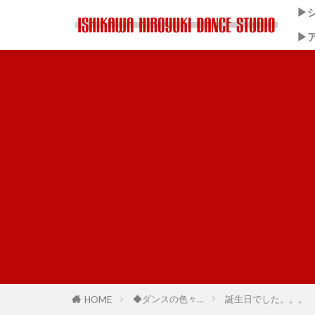
▶
▶
◆ダンスの色々…
誕生日でした。。。
HOME