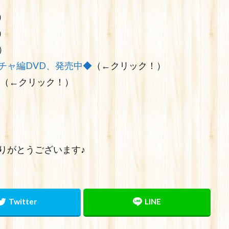
）
）
）
チャ編DVD、発売中◆
（←クリック！）
（←クリック！）
りがとうございます♪