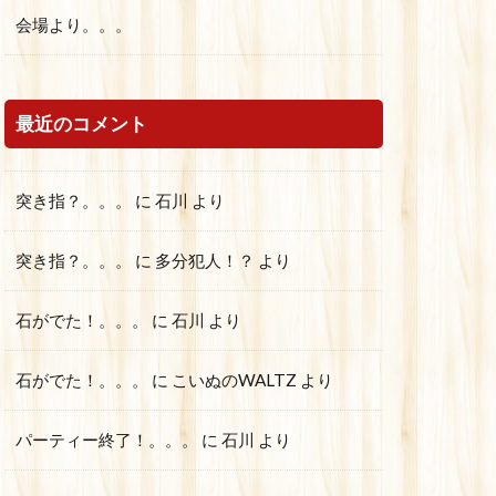
会場より。。。
最近のコメント
突き指？。。。
に
石川
より
突き指？。。。
に
多分犯人！？
より
石がでた！。。。
に
石川
より
石がでた！。。。
に
こいぬのWALTZ
より
パーティー終了！。。。
に
石川
より