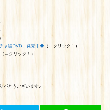
）
）
）
チャ編DVD、発売中◆
（←クリック！）
（←クリック！）
りがとうございます♪