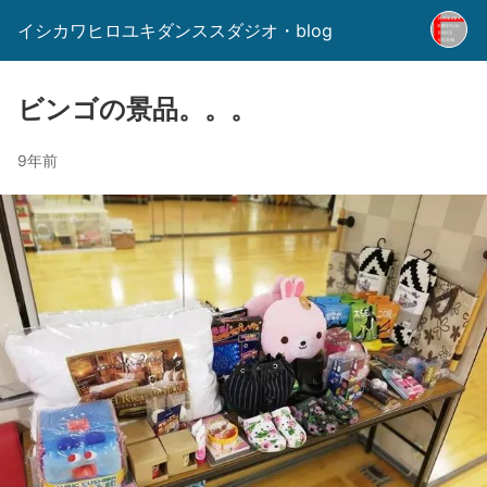
イシカワヒロユキダンススダジオ・blog
ビンゴの景品。。。
9年前