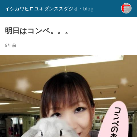
イシカワヒロユキダンススダジオ・blog
明日はコンペ。。。
9年前