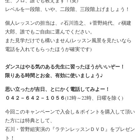
生、プロ、誰でも教えます！(笑)
レベルを一段階、いや、二段階、三段階上げましょう！
個人レッスンの担当は、♂石川浩之、♀菅野純代、♂槇建
大郎、誰でもご自由に選んでください。
また見学だけでも構いません(レッスン風景を見たいなら
電話を入れてもらったほうが確実です)
ダンスはやる気のある先生に習ったほうがいいぞー！
限りある時間とお金、有効に使いましょう♪
思い立ったが吉日、とにかく電話してみよー！
０４２－６４２－１０５６
(12時～22時、日曜を除く)
今回このキャンペーンで入会し＆ポイントを購入して頂い
た方には特典として、
石川・菅野組実演の『ラテンレッスンＤＶＤ』をプレゼン
ト！