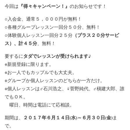
『得々キャンペーン！』
今回は
のお知らせです！
○入会金、通常５，０００円が無料！
○各種グループレッスン一回分５０分、無料！
（プラス２０分サービ
○体験個人レッスン一回分２５分
ス）、計４５分
、無料！
タダでレッスンが受けられます♪
要するに
※新規登録に限ります。
※お一人でもカップルでも大丈夫。
※グループか個人レッスンのどちらか一方だけ。
※個人レッスンは♂石川浩之、♀菅野純代、♂槇建大郎、誰
でもＯＫ。
曜日、時間は電話にて応相談。
２０１７年６月１４日(水)～６月３０日(金)
期間は、
ま
で。