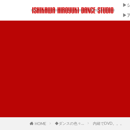
▶
▶
◆ダンスの色々…
内緒でDVD。。。
HOME