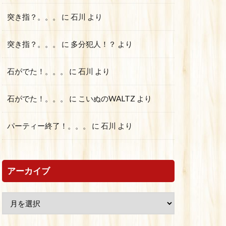
突き指？。。。
に
石川
より
突き指？。。。
に
多分犯人！？
より
石がでた！。。。
に
石川
より
石がでた！。。。
に
こいぬのWALTZ
より
パーティー終了！。。。
に
石川
より
アーカイブ