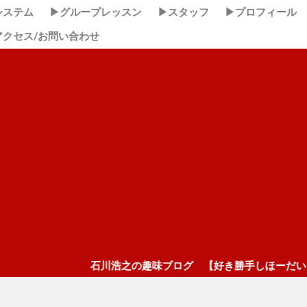
システム
▶グループレッスン
▶スタッフ
▶プロフィール
アクセス/お問い合わせ
石川浩之の趣味ブログ 【好き勝手しほーだい！】 ここクリ