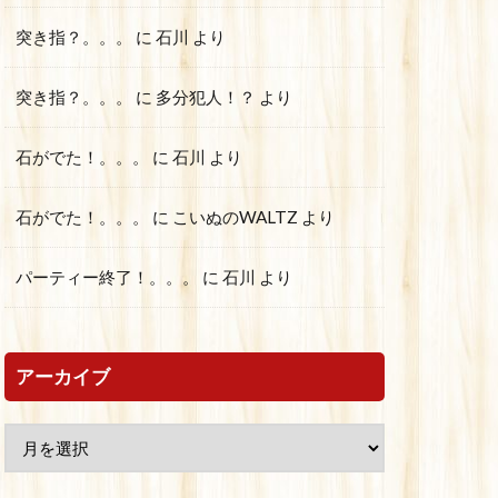
突き指？。。。
に
石川
より
突き指？。。。
に
多分犯人！？
より
石がでた！。。。
に
石川
より
石がでた！。。。
に
こいぬのWALTZ
より
パーティー終了！。。。
に
石川
より
アーカイブ