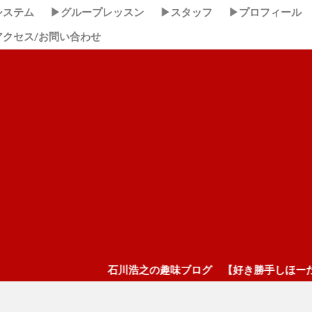
システム
▶グループレッスン
▶スタッフ
▶プロフィール
アクセス/お問い合わせ
川浩之の趣味ブログ 【好き勝手しほーだい！】 ここクリック！