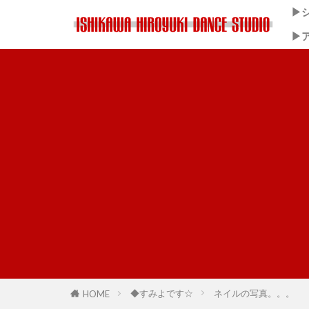
▶
▶
石
◆すみよです☆
ネイルの写真。。。
HOME