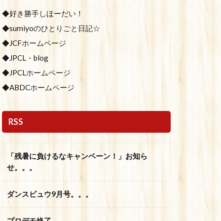
◆好き勝手しほーだい！
◆sumiyoのひとりごと日記☆
◆JCFホームページ
◆JPCL・blog
◆JPCLホームページ
◆ABDCホームページ
RSS
「残暑に負けるなキャンペーン！」お知ら
せ。。。
ダンスビュウ9月号。。。
プロデモ終了。。。