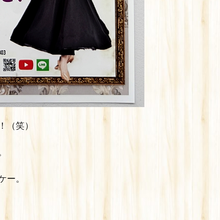
！（笑）
。
ケー。