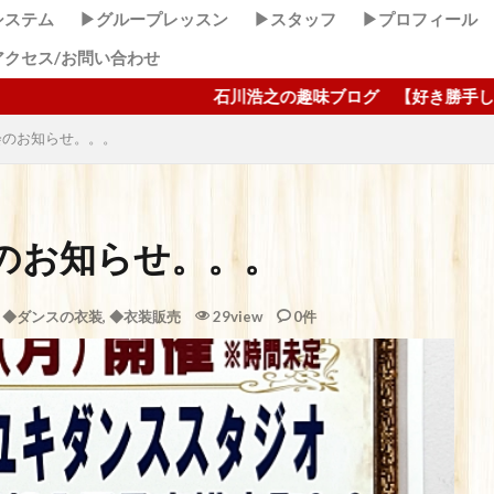
システム
▶グループレッスン
▶スタッフ
▶プロフィール
アクセス/お問い合わせ
石川浩之の趣味ブログ 【好き勝手しほーだい！】 ここク
会のお知らせ。。。
のお知らせ。。。
,
◆ダンスの衣装
,
◆衣装販売
29view
0件