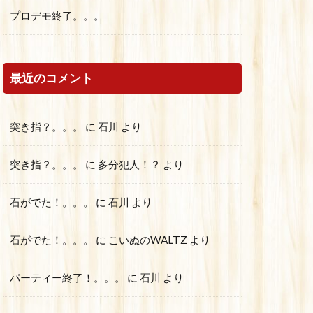
プロデモ終了。。。
最近のコメント
突き指？。。。
に
石川
より
突き指？。。。
に
多分犯人！？
より
石がでた！。。。
に
石川
より
石がでた！。。。
に
こいぬのWALTZ
より
パーティー終了！。。。
に
石川
より