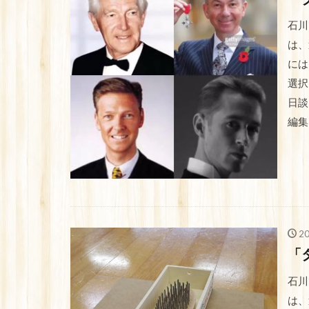
石川
は、
には
選択
日談
編集 
2
「
石川
は、