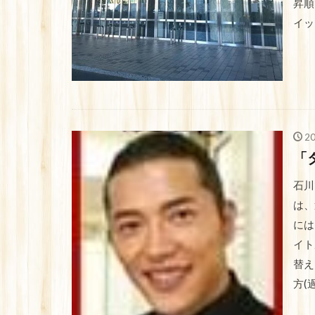
昇順
イッ
2
「
石川
は、
には
イト
替え
方(