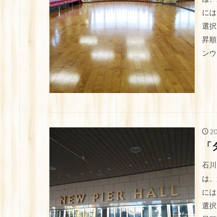
には
選択
昇順
ンウ
2
「
石川
は、
には
選択