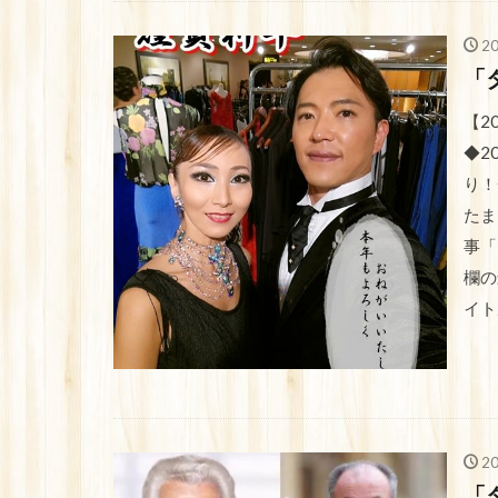
2
「
【2
◆2
り！
たま
事「
欄の
イト
2
「