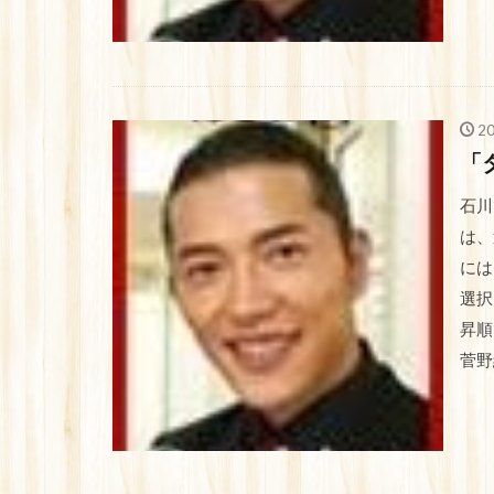
2
「
石川
は、
には
選択
昇順
菅野