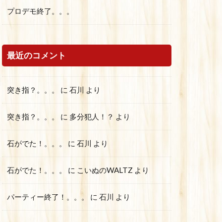
プロデモ終了。。。
最近のコメント
突き指？。。。
に
石川
より
突き指？。。。
に
多分犯人！？
より
石がでた！。。。
に
石川
より
石がでた！。。。
に
こいぬのWALTZ
より
パーティー終了！。。。
に
石川
より