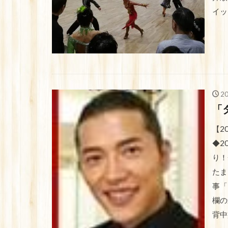
イック
2
「
【2
◆2
り！
たま
事「
欄の
背中