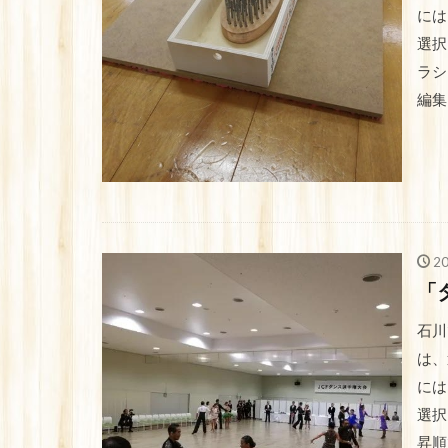
には
選択
ラシ
編集 
2
「
石川
は、
には
選択
昇順