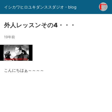
イシカワヒロユキダンススダジオ・blog
外人レッスンその4・・・
19年前
こんにちはぁ～～～～