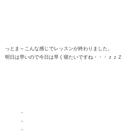
っとま～こんな感じでレッスンが終わりました。
明日は早いので今日は早く寝たいですね・・・ｚｚＺ
・
・
・