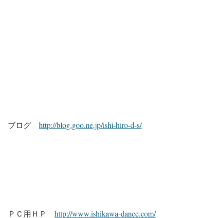
ブログ
http://blog.goo.ne.jp/ishi-hiro-d-s/
ＰＣ用ＨＰ
http://www.ishikawa-dance.com/