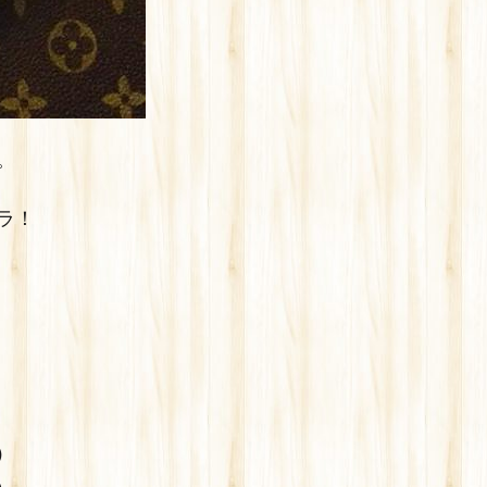
。
ラ！
）