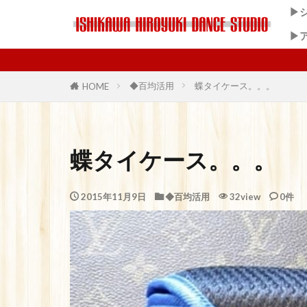
▶
▶
◆百均活用
蝶タイケース。。。
HOME
蝶タイケース。。。
2015年11月9日
◆百均活用
32view
0件