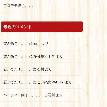
プロデモ終了。。。
最近のコメント
突き指？。。。
に
石川
より
突き指？。。。
に
多分犯人！？
より
石がでた！。。。
に
石川
より
石がでた！。。。
に
こいぬのWALTZ
より
パーティー終了！。。。
に
石川
より