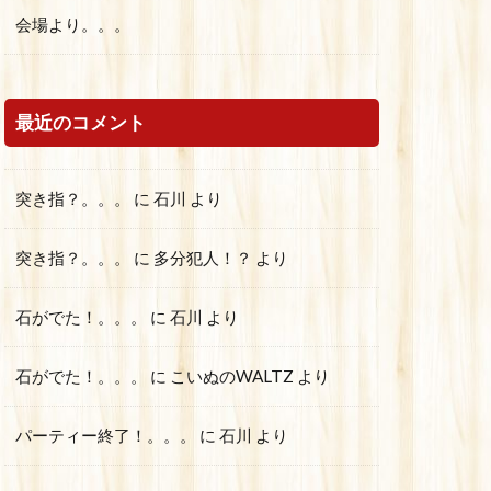
会場より。。。
最近のコメント
突き指？。。。
に
石川
より
突き指？。。。
に
多分犯人！？
より
石がでた！。。。
に
石川
より
石がでた！。。。
に
こいぬのWALTZ
より
パーティー終了！。。。
に
石川
より