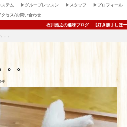
システム
▶グループレッスン
▶スタッフ
▶プロフィール
アクセス/お問い合わせ
石川浩之の趣味ブログ 【好き勝手しほーだい！】 ここクリック
で。。。
。。。
2件