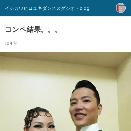
イシカワヒロユキダンススダジオ・blog
コンペ結果。。。
10年前