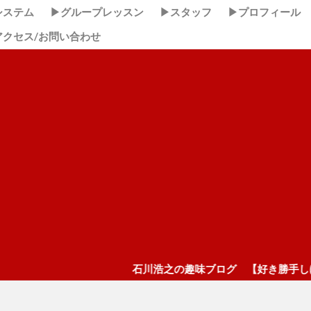
システム
▶グループレッスン
▶スタッフ
▶プロフィール
アクセス/お問い合わせ
石川浩之の趣味ブログ 【好き勝手しほーだい！】 こ