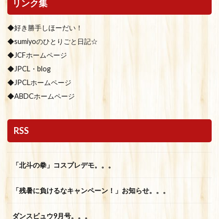
リンク集
◆好き勝手しほーだい！
◆sumiyoのひとりごと日記☆
◆JCFホームページ
◆JPCL・blog
◆JPCLホームページ
◆ABDCホームページ
RSS
「北斗の拳」コスプレデモ。。。
「残暑に負けるなキャンペーン！」お知らせ。。。
ダンスビュウ9月号。。。