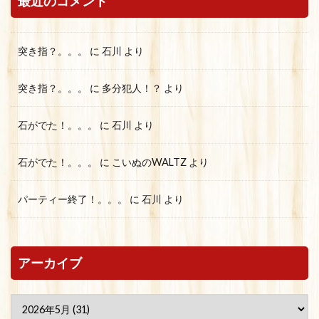
最近のコメント
突き指？。。。
に
石川
より
突き指？。。。
に
多分犯人！？
より
石がでた！。。。
に
石川
より
石がでた！。。。
に
こいぬのWALTZ
より
パーティー終了！。。。
に
石川
より
アーカイブ