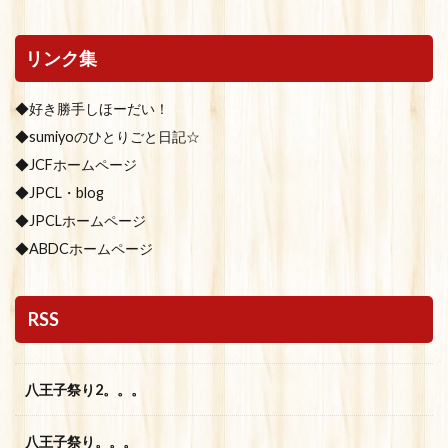
リンク集
◆好き勝手しほーだい！
◆sumiyoのひとりごと日記☆
◆JCFホームページ
◆JPCL・blog
◆JPCLホームページ
◆ABDCホームページ
RSS
八王子祭り2。。。
八王子祭り。。。