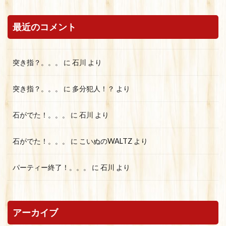
最近のコメント
突き指？。。。
に
石川
より
突き指？。。。
に
多分犯人！？
より
石がでた！。。。
に
石川
より
石がでた！。。。
に
こいぬのWALTZ
より
パーティー終了！。。。
に
石川
より
アーカイブ