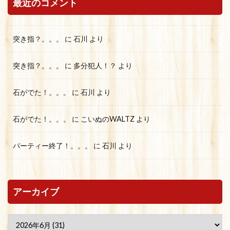
最近のコメント
突き指？。。。
に
石川
より
突き指？。。。
に
多分犯人！？
より
石がでた！。。。
に
石川
より
石がでた！。。。
に
こいぬのWALTZ
より
パーティー終了！。。。
に
石川
より
アーカイブ