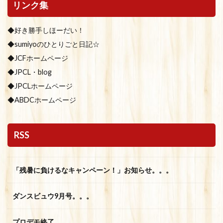
リンク集
◆好き勝手しほーだい！
◆sumiyoのひとりごと日記☆
◆JCFホームページ
◆JPCL・blog
◆JPCLホームページ
◆ABDCホームページ
RSS
「残暑に負けるなキャンペーン！」お知らせ。。。
ダンスビュウ9月号。。。
プロデモ終了。。。