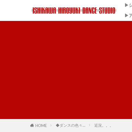
▶
▶
◆ダンスの色々…
近況。。。
HOME