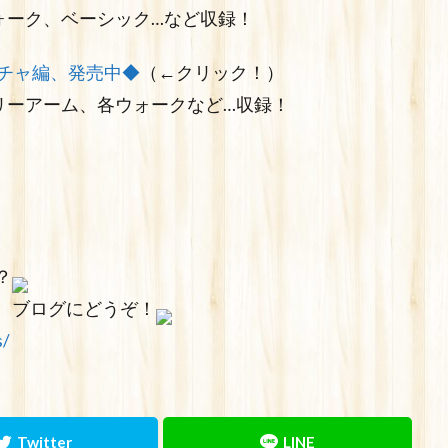
ォーク、ベーシック…など収録！
チャ編、発売中◆
（←クリック！）
リーアーム、各ウォークなど…収録！
？
、ブログにどうぞ！
s/