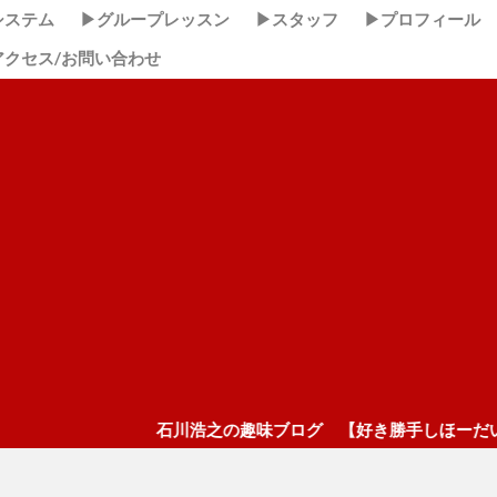
システム
▶グループレッスン
▶スタッフ
▶プロフィール
アクセス/お問い合わせ
石川浩之の趣味ブログ 【好き勝手しほーだい！】 ここクリッ