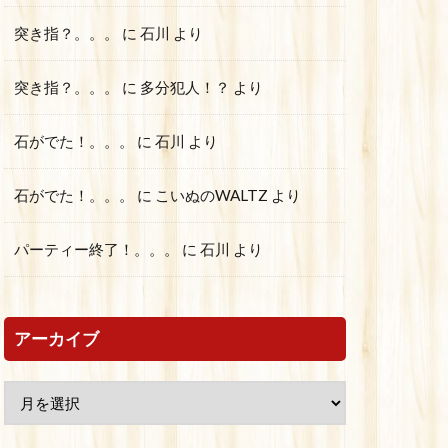
突き指？。。。
に
石川
より
突き指？。。。
に
多分犯人！？
より
石がでた！。。。
に
石川
より
石がでた！。。。
に
こいぬのWALTZ
より
パーティー終了！。。。
に
石川
より
アーカイブ