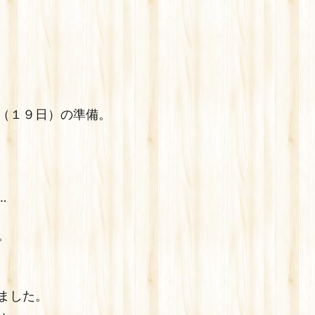
（１９日）の準備。
…
。
ました。